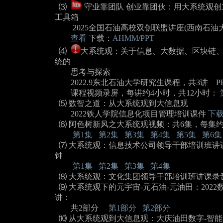
⑶
守业靠团队 创业靠团伙：用大系统观
工具箱
2025全国石油高校双创联盟讲座(西南石油大
查看
下载：
AHMM
/
PPT
⑷
大系统观：关于信息、大数据、区块链、
统的
思考与探索
2022.9东北石油大学研究生课程，共3讲 P
课程视频录屏，每讲约4小时，共12小时：
⑸ 数智之道：从大系统观到大信息观
2022铁人学院信息化项目管理培训课件
下
⑹ 阿色树新风之大系统观视频：共6集，每集约
第1集
第2集
第3集
第4集
第5集
第6集
⑺ 大系统观：信息技术公司领导干部培训班讲课
钟
第1集
第2集
第3集
第4集
⑻ 大系统观：文化集团领导干部培训班讲课录
⑼ 大系统观下的元宇宙-元石油-元油田：202
讲：
共2部分
第1部分
第2部分
⑽ 从大系统观到大信息观：大庆油田数字-智能