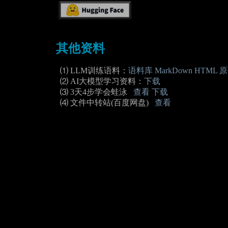
其他资料
⑴ LLM训练语料：
语料库 MarkDown
HTML
原
⑵ AI大模型学习资料：
下载
⑶ 3天4步学会蛙泳
查看
下载
⑷ 文件中转站(百度网盘)
查看