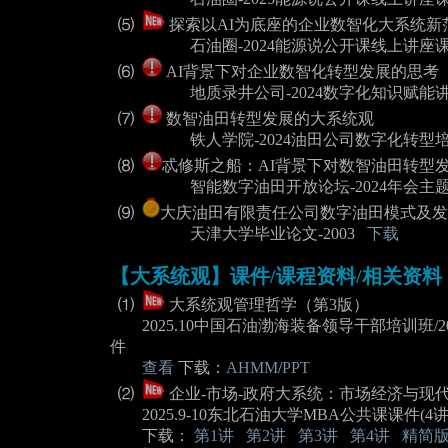
⑸
探索以AI为底座的企业数智化大系统新
石油圈-2024能源说公开课线上讲座
⑹
AI背景下对企业数智化转型发展的思考
地质录井公司-2024数字化知识赋能
⑺
数智油田转型发展的大系统观
铁人学院-2024油田公司数字化转型
⑻
忒修斯之船：AI背景下对数智油田转型
智能数字油田开放论坛-2024年会主
⑼
大庆油田有限责任公司数字油田模式及
天津大学毕业论文-2003
下载
【大系统观】课件/课程资料/相关资料
⑴
大系统观管理哲学（第3版）
2025.10中国石油渤海装备领导干部培训班/20
件
查看
下载：
AHMM
/
PPT
⑵
企业-市场-政府大系统：市场经济与现代
2025.9-10东北石油大学MBA公共课课件(4讲
下载：
第1讲
第2讲
第3讲
第4讲
精简