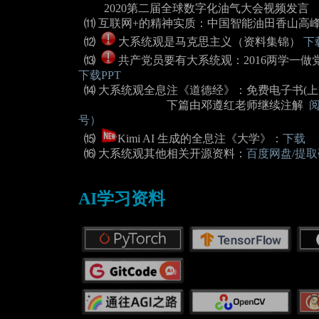
2020第二届全球数字化油气大会视频发
⑾ 互联网+的精神实质：中国智能油田香山高峰
⑿
大系统观是马克思主义（资料集锦）
下
⒀
共产党员要有大系统观：2016两学一
下载PPT
⒁ 大系统观全息注《道德经》：免费电子书(
下篇由邓遵红老师继续注解
号）
⒂
Kimi AI 生成的全息注《大学》：
下载
⒃ 大系统观其他相关开源资料：
百度网盘/提取码
AI学习资料