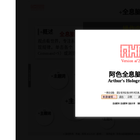
...
╔══╦╗╔╦═╦═╦═╦═╗
║╔╗║╚╝║║║║║║║║║
║╠╣║╔╗║║║║║║║║║
╚╝╚╩╝╚╩╩═╩╩╩═╩╝
+全息
Version ai⁺2025.12.9.19
...
操作
+概述
全息脑图
是按照大系统思维原理制作的新
第一步:【+标题】
点击“标
观点看世界，专注系统的结构信息——全息，抓住事物
将作为存档文件名使用。点
╔══╦╗╔╦
现规律。单击各个【...】编辑脑图，【≚】排版配色，
║╔╗║╚╝║
第二步:【保存脑图】
随
║╠╣║╔╗║
Command+S）或浏览器菜单【保存/下载】永久保存。
【保存/下载】功能，保存
╚╝╚╩╝╚╩
Version ai⁺
[10]
第三步:【再次编辑】
+主题词
+主题词
在
...
件继续编辑，编号最大者
内部序参量
[8]
阿色全息脑
[6]
+主题词
+主题词
第四步:【播放脑图】
+主题词
+主题词
点
Arthur's Holog
@
角红色闪烁【...】返回
...
+吸引子
+吸引子
...
...
★
①点击【≚】进入功能菜单。②链接的所
* 移动设备：建议使用设备自带浏览器
zip/rar发布。③某些浏览器具有保存为
[1]
新建/编辑 ...
退出
示例
+主题词
+主题词
自由使用 自由复制 自由分享 版权所有: 
...
[7]
+主题词
+主题词
[9]
...
+主题词
+主题词
...
...
© 版权所有 作者：阿色 2012.9.19（参考）
制作支持：阿色全息脑图系统 AHMM: Arthur'