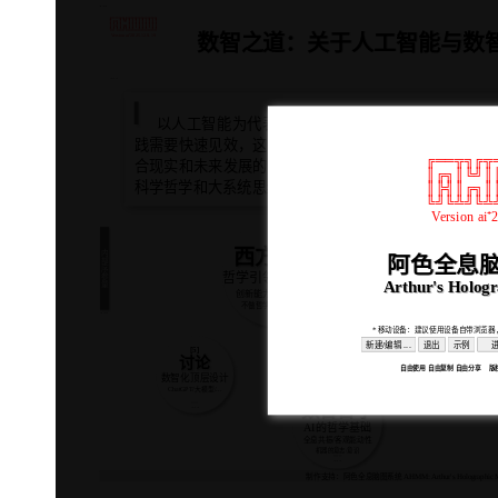
...
╔══╦╗╔╦═╦═╦═╦═╗
║╔╗║╚╝║║║║║║║║║
║╠╣║╔╗║║║║║║║║║
╚╝╚╩╝╚╩╩═╩╩╩═╩╝
数智之道：关于人工智能与数
Version ai⁺2025.12.9.19
...
以人工智能为代表的新一代信息科学和技术走到今
践需要快速见效，这都迫切需要在哲学层面进行更加深
╔══╦╗╔╦
合现实和未来发展的方法论。系统论具有较强的指导作
║╔╗║╚╝║
科学哲学和大系统思维可以提供较先进的思想理论和路
║╠╣║╔╗║
╚╝╚╩╝╚╩
Version ai⁺
[1]
西方哲学
西方哲学
内部序参量
阿色全息脑
哲学引领西方科技
Arthur's Holog
@
创新能力=教育+哲学
数智之道
数智之道
不做哲学家也要懂哲学
...
»»»
...
* 移动设备：建议使用设备自带浏览器
哲学/方法论
新建/编辑 ...
退出
示例
[5]
数智化研究与应用需要哲学
讨论
讨论
传统系统工程思维有局限性
自由使用 自由复制 自由分享 版权所有: 
...
数智化顶层设计
ChatGPT/大模型/...
[3]
...
»»»
数智哲学
数智哲学
AI的哲学基础
全息共振/客观能动性
机器的意志/意识
»»»
...
制作支持：阿色全息脑图系统 AHMM: Arthur's Holographic M