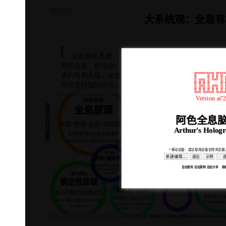
...
╔══╦╗╔╦═╦═╦═╦═╗
║╔╗║╚╝║║║║║║║║║
║╠╣║╔╗║║║║║║║║║
╚╝╚╩╝╚╩╩═╩╩╩═╩╝
大系统观：全息有
Version ai⁺2025.12.9.19
...
全息有机系统， Holographic and Organic Sy
构性信息，即全息，能够自主繁殖，具有使命意志和能
╔══╦╗╔╦
表的有机系统。全息有机系统的使命是生存、发展和重
║╔╗║╚╝║
挥信息的独特作用，注重构建和维护系统内外的关系。
║╠╣║╔╗║
╚╝╚╩╝╚╩
Version ai⁺
[物理现象]
全息原理
[
全息原理
块茎
块茎
内部序参量
...
阿色全息脑
@
局部=整体/全息=结构信息
Arthur's Holog
去中心化
全息有机系统论
全息有机系统论
全息影像/量子纠缠/高维/重构
有机结构=
...
全息=结构性信息+细节信息/100%不可能
多样性
...
意志使命:生存-发展-重构
* 移动设备：建议使用设备自带浏览器
[基本原理]
新建/编辑 ...
退出
示例
解构+建构原理
解构+建构原理
元=全息:元宇宙/元油田/元数据
小系统建构紧/大系统解构松
自由使用 自由复制 自由分享 版权所有: 
例:DNA/连锁店/新IT技术/全息脑图
数智油田是复杂系统:松紧结合
[基本原理
[基本原理]
升维思考 降维打击
...
...
全息智
全息智
确定性原理
确定性原理
[组织管理]
全息激光战队
全息激光战队
全息是智的基础
基于不确定性的确定性
数据(信息)多了
思想统一/组织+自组织
随机性=最大的确定性/混沌中的序
智慧:处理全息/智能:
激光:步调一致/全息:落地生根
...
...
反对机械系统观
一个战队是一个人 一个人是一个战队
...
...
王 权 2022.9.25
制作支持：阿色全息脑图系统 AHMM: Arthur's Hologra